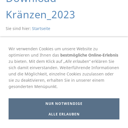
Kränzen_2023
Sie sind hier:
Startseite
Wir verwenden Cookies um unsere Website zu
optimieren und Ihnen das
bestmögliche Online-Erlebnis
Der Download wird in wenigen Augenblicken automatisch
zu bieten. Mit dem Klick auf
„Alle erlauben“
erklären Sie
gestartet. Sie können ihn auch automatisch starten, indem
sich damit einverstanden. Weiterführende Informationen
Sie
hier
klicken.
und die Möglichkeit, einzelne Cookies zuzulassen oder
sie zu deaktivieren, erhalten Sie in unserer einem
gesonderten Menüpunkt.
Impressum
Datenschutz
Cookie Einstellungen
NUR NOTWENDIGE
ALLE ERLAUBEN